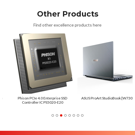
Other Products
Find other excellence products here
Phison PCIe 4.0 Enterprise SSD
ASUS ProArt StudioBook [W730]
Controller IC PS5020-E20